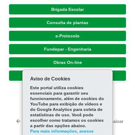
Brigada Escolar
Consulta de plantas
e-Protocolo
Fundepar - Engenharia
Obras On-line
Projeto Tutor-zelador
Aviso de Cookies
Este portal utiliza cookies
essenciais para garantir seu
COMPARTILHE:
funcionamento, além de cookies do
YouTube para exibição de vídeos e
Fa
W
do Google Analytics para coleta de
ce
ha
estatísticas de uso. Você pode
Tw
bo
ts
escolher como tratamos os cookies
Voltar
Início
Imprimir
Baixar
itt
a partir das opções abaixo.
ok
Ap
er
Para mais informações, acesse
p