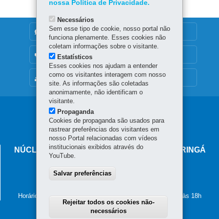
nossa Política de Privacidade.
Necessários
Sem esse tipo de cookie, nosso portal não
DENUNCIE CORRUPÇÃO
funciona plenamente. Esses cookies não
coletam informações sobre o visitante.
OUVIDORIA
Estatísticos
Esses cookies nos ajudam a entender
como os visitantes interagem com nosso
MAPA DO SITE
site. As informações são coletadas
anonimamente, não identificam o
visitante.
Navegação
Propaganda
Cookies de propaganda são usados para
principal
rastrear preferências dos visitantes em
nosso Portal relacionadas com vídeos
institucionais exibidos através do
NÚCLEO REGIONAL DE EDUCAÇÃO DE MARINGÁ
YouTube.
Avenida Paranavaí, 665 - Zona 06
Salvar preferências
87.015-630
-
Maringá
-
PR
MAPA
(44) 3218-7100
Horário de atendimento: de segunda a sexta-feira, das 8h às 18h
Rejeitar todos os cookies não-
necessários