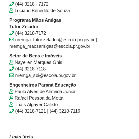
(44) 3218 - 7172
Luciano Benedito de Souza
Programa Mãos Amigas
Tutor Zelador
(44) 3218-7172
nremga_tutor.zelador@escola.pr.gov.br |
nremga_maosamigas@escola.pr.gov.br
Setor de Bens e Imóveis
Nayellen Marques Ghisi
(44) 3218-7118
nremga_sbi@escola.pr.gov.br
Engenheiros Paraná Educação
Paulo Alves de Almeida Junior
Rafael Pessoa da Motta
Thaís Algayer Calixto
(44) 3218-7121 | (44) 3218-7116
Links
úteis