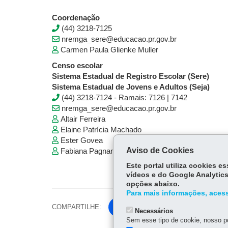
Coordenação
(44) 3218-7125
nremga_sere@educacao.pr.gov.br
Carmen Paula Glienke Muller
Censo escolar
Sistema Estadual de Registro Escolar (Sere)
Sistema Estadual de Jovens e Adultos (Seja)
(44) 3218-7124 - Ramais: 7126 | 7142
nremga_sere@educacao.pr.gov.br
Altair Ferreira
Elaine Patrícia Machado
Ester Govea
Aviso de Cookies
Fabiana Pagnan Lopes Silva Figueira
Este portal utiliza cookies 
vídeos e do Google Analytics
opções abaixo.
Para mais informações, acess
COMPARTILHE:
Fa
Necessários
ce
Sem esse tipo de cookie, nosso po
Tw