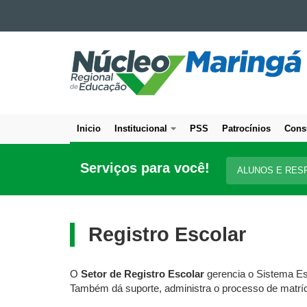
Ir para o conteúdo
NÚCLEO
Ir para a navegação
Ir para a busca
REGIONAL
Mapa do site
DE
EDUCAÇÃO
DE
Inicio
Institucional
PSS
Patrocínios
Cons
MARINGÁ
Navegação
principal
Serviços para você!
ALUNOS E RES
Registro Escolar
O
Setor de Registro Escolar
gerencia o Sistema Es
Também dá suporte, administra o processo de matrícu