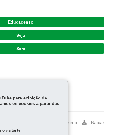
Educacenso
Seja
Sere
ouTube para exibição de
tamos os cookies a partir das
Voltar
Início
Imprimir
Baixar
o visitante.