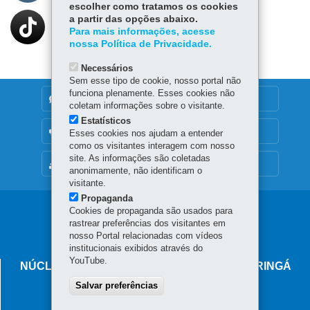
escolher como tratamos os cookies
a partir das opções abaixo.
Para mais informações, acesse
nossa Política de Privacidade.
Necessários
Sem esse tipo de cookie, nosso portal não
funciona plenamente. Esses cookies não
DENUNCIE CORRUPÇÃO
coletam informações sobre o visitante.
Estatísticos
OUVIDORIA
Esses cookies nos ajudam a entender
como os visitantes interagem com nosso
site. As informações são coletadas
MAPA DO SITE
anonimamente, não identificam o
visitante.
Propaganda
Navegação
Cookies de propaganda são usados para
rastrear preferências dos visitantes em
principal
nosso Portal relacionadas com vídeos
institucionais exibidos através do
YouTube.
NÚCLEO REGIONAL DE EDUCAÇÃO DE MARINGÁ
Salvar preferências
Avenida Paranavaí, 665 - Zona 06
87.015-630
-
Maringá
-
PR
MAPA