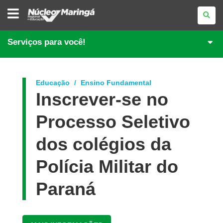
NÚCLEO
REGIONAL
DE
EDUCAÇÃO
DE
Serviços para você!
MARINGÁ
Educação
Ensino Fundamental
Inscrever-se no
Processo Seletivo
dos colégios da
Polícia Militar do
Paraná