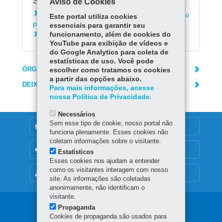
Serviços Relacionados:
Aviso de Cookies
Inscrever-se para seleção da Guarda Mirim do
Este portal utiliza cookies
Paraná
essenciais para garantir seu
funcionamento, além de cookies do
Consultar boletim escolar
YouTube para exibição de vídeos e
do Google Analytics para coleta de
estatísticas de uso. Você pode
ÓRGÃO RESPONSÁVEL
escolher como tratamos os cookies
a partir das opções abaixo.
DEIXE SUA OPINIÃO
Para mais informações, acesse
nossa Política de Privacidade.
Necessários
Sem esse tipo de cookie, nosso portal não
DENUNCIE CORRUPÇÃO
funciona plenamente. Esses cookies não
coletam informações sobre o visitante.
OUVIDORIA
Estatísticos
Esses cookies nos ajudam a entender
como os visitantes interagem com nosso
MAPA DO SITE
site. As informações são coletadas
anonimamente, não identificam o
visitante.
Navegação
Propaganda
Cookies de propaganda são usados para