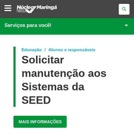
NÚCLEO
REGIONAL
DE
EDUCAÇÃO
DE
Serviços para você!
MARINGÁ
Educação
Alunos e responsáveis
Solicitar
manutenção aos
Sistemas da
SEED
MAIS INFORMAÇÕES