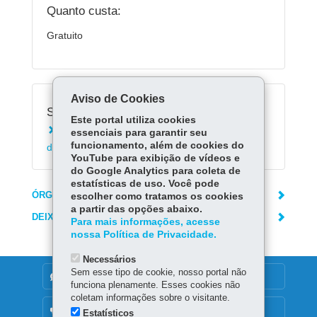
Quanto custa:
Gratuito
Aviso de Cookies
Serviços Relacionados:
Este portal utiliza cookies
Acessar Registro de Classe On-line da Rede
essenciais para garantir seu
funcionamento, além de cookies do
de Ensino (RCO)
YouTube para exibição de vídeos e
do Google Analytics para coleta de
estatísticas de uso. Você pode
ÓRGÃO RESPONSÁVEL
escolher como tratamos os cookies
a partir das opções abaixo.
DEIXE SUA OPINIÃO
Para mais informações, acesse
nossa Política de Privacidade.
Necessários
Sem esse tipo de cookie, nosso portal não
DENUNCIE CORRUPÇÃO
funciona plenamente. Esses cookies não
coletam informações sobre o visitante.
OUVIDORIA
Estatísticos