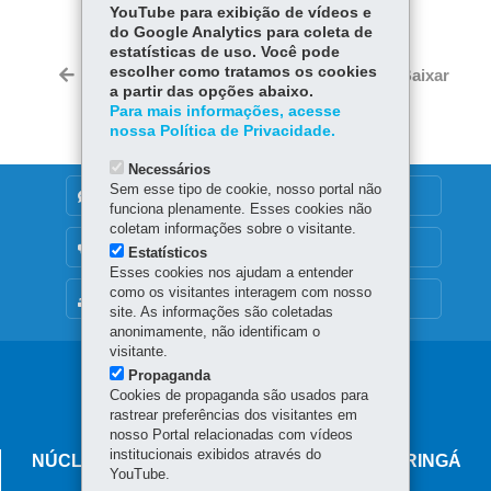
YouTube para exibição de vídeos e
Fa
W
do Google Analytics para coleta de
ce
ha
estatísticas de uso. Você pode
Tw
bo
ts
escolher como tratamos os cookies
Voltar
Início
Imprimir
Baixar
itt
a partir das opções abaixo.
ok
Ap
er
Para mais informações, acesse
p
nossa Política de Privacidade.
Necessários
Sem esse tipo de cookie, nosso portal não
DENUNCIE CORRUPÇÃO
funciona plenamente. Esses cookies não
coletam informações sobre o visitante.
OUVIDORIA
Estatísticos
Esses cookies nos ajudam a entender
como os visitantes interagem com nosso
MAPA DO SITE
site. As informações são coletadas
anonimamente, não identificam o
visitante.
Navegação
Propaganda
Cookies de propaganda são usados para
principal
rastrear preferências dos visitantes em
nosso Portal relacionadas com vídeos
institucionais exibidos através do
NÚCLEO REGIONAL DE EDUCAÇÃO DE MARINGÁ
YouTube.