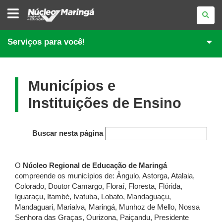
NÚCLEO
REGIONAL
DE
EDUCAÇÃO
DE
Serviços para você!
MARINGÁ
Municípios e
Instituições de Ensino
Buscar nesta página
O
Núcleo Regional de Educação de Maringá
compreende os municípios de: Ângulo, Astorga, Atalaia,
Colorado, Doutor Camargo, Floraí, Floresta, Flórida,
Iguaraçu, Itambé, Ivatuba, Lobato, Mandaguaçu,
Mandaguari, Marialva, Maringá, Munhoz de Mello, Nossa
Senhora das Graças, Ourizona, Paiçandu, Presidente