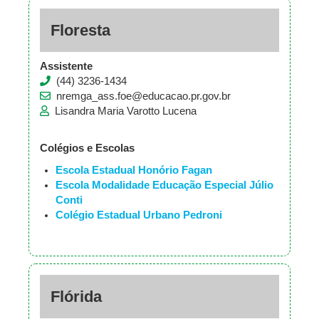
Floresta
Assistente
(44) 3236-1434
nremga_ass.foe@educacao.pr.gov.br
Lisandra Maria Varotto Lucena
Colégios e Escolas
Escola Estadual Honório Fagan
Escola Modalidade Educação Especial Júlio
Conti
Colégio Estadual Urbano Pedroni
Flórida