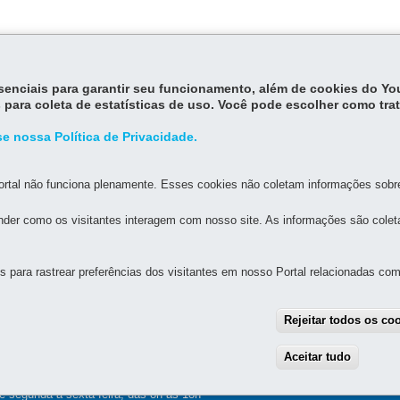
essenciais para garantir seu funcionamento, além de cookies do Y
oi r
egulamentado pelo
Decreto Estadual 7304/2021
.
 para coleta de estatísticas de uso. Você pode escolher como tra
e nossa Política de Privacidade.
rtal não funciona plenamente. Esses cookies não coletam informações sobre 
der como os visitantes interagem com nosso site. As informações são cole
MAPA D
para rastrear preferências dos visitantes em nosso Portal relacionadas com 
L DE EDUCAÇÃO DE MARINGÁ
Rejeitar todos os co
 Zona 06
R
MAPA
Aceitar tudo
With
e segunda a sexta-feira, das 8h às 18h