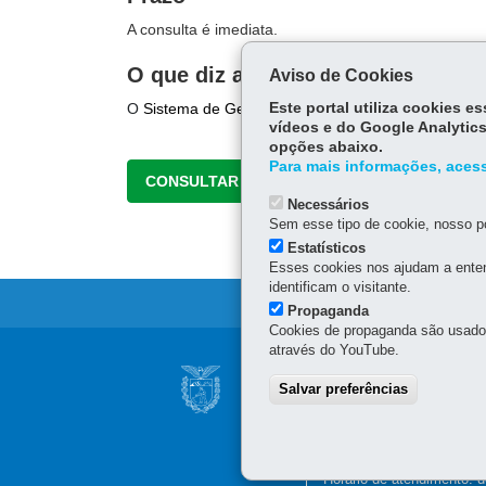
A consulta é imediata.
O que diz a lei
Aviso de Cookies
O
Sistema de Gestão de Documentos (eProtocolo)
Este portal utiliza cookies 
f
vídeos e do Google Analytics
opções abaixo.
Para mais informações, acess
CONSULTAR
Necessários
Sem esse tipo de cookie, nosso po
Estatísticos
Esses cookies nos ajudam a enten
identificam o visitante.
Propaganda
Cookies de propaganda são usados 
através do YouTube.
Navegação
NÚCLEO REGIONA
Salvar preferências
principal
Avenida Paranavaí, 665 -
87.015-630
-
Maringá
-
P
(44) 3218-7100
Horário de atendimento: d