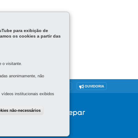
ouTube para exibição de
tamos os cookies a partir das
o visitante.
tadas anonimamente, não
O SITE
DENUNCIE CORRUPÇÃO
OUVIDORIA
vídeos institucionais exibidos
okies não-necessários
draw consent