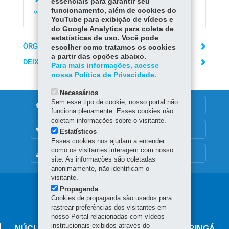
Preparar-se para o Enem e para concursos
essenciais para garantir seu
funcionamento, além de cookies do
vestibulares
YouTube para exibição de vídeos e
do Google Analytics para coleta de
estatísticas de uso. Você pode
ÓRGÃO RESPONSÁVEL
escolher como tratamos os cookies
a partir das opções abaixo.
DEIXE SUA OPINIÃO
Para mais informações, acesse
nossa Política de Privacidade.
Necessários
Sem esse tipo de cookie, nosso portal não
DENUNCIE CORRUPÇÃO
funciona plenamente. Esses cookies não
coletam informações sobre o visitante.
OUVIDORIA
Estatísticos
Esses cookies nos ajudam a entender
como os visitantes interagem com nosso
MAPA DO SITE
site. As informações são coletadas
anonimamente, não identificam o
visitante.
Navegação
Propaganda
Cookies de propaganda são usados para
principal
rastrear preferências dos visitantes em
nosso Portal relacionadas com vídeos
institucionais exibidos através do
NÚCLEO REGIONAL DE EDUCAÇÃO DE MARINGÁ