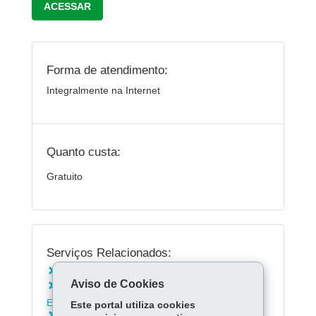
ACESSAR
Forma de atendimento:
Integralmente na Internet
Quanto custa:
Gratuito
Serviços Relacionados:
Acessar a plataforma Redação Paraná
Aviso de Cookies
Consultar Acervo Digital da Secretaria de
Educação
Este portal utiliza cookies