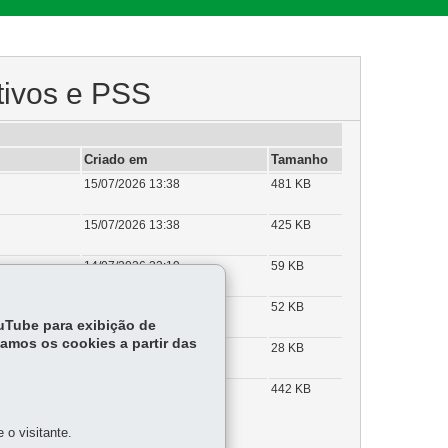
tivos e PSS
Criado em
Tamanho
15/07/2026 13:38
481 KB
15/07/2026 13:38
425 KB
14/07/2026 22:19
59 KB
14/07/2026 22:19
52 KB
ouTube para exibição de
tamos os cookies a partir das
14/07/2026 22:18
28 KB
14/07/2026 21:03
442 KB
a Secretaria de
classificados
o visitante.
pela Resolução