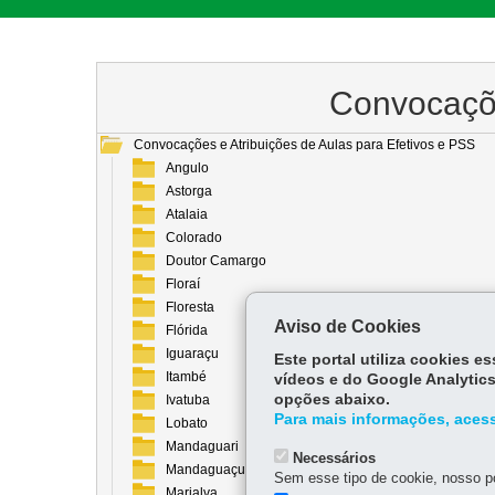
Convocaçõe
Convocações e Atribuições de Aulas para Efetivos e PSS
Angulo
Astorga
Atalaia
Colorado
Doutor Camargo
Floraí
Floresta
Aviso de Cookies
Flórida
Iguaraçu
Este portal utiliza cookies 
Itambé
vídeos e do Google Analytics
opções abaixo.
Ivatuba
Para mais informações, acess
Lobato
Mandaguari
Necessários
Mandaguaçu
Sem esse tipo de cookie, nosso po
Marialva