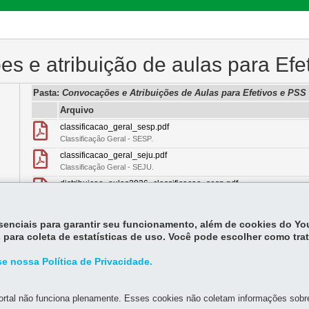
s e atribuição de aulas para Efe
Pasta:
Convocações e Atribuições de Aulas para Efetivos e PSS
Arquivo
classificacao_geral_sesp.pdf
Classificação Geral - SESP.
classificacao_geral_seju.pdf
Classificação Geral - SEJU.
distribuicao_aulas2026_classificacao_sesp.pdf
Distribuição de Aulas 2026 - Classificação SESP.
distribuicao_aulas2026_classificacao_seju.pdf
Distribuição de Aulas 2026 - Classificação SEJU.
essenciais para garantir seu funcionamento, além de cookies do Y
 para coleta de estatísticas de uso. Você pode escolher como tra
distribuicao_aulas2026_classificacao_docencia.pdf
Distribuição de Aulas 2026 - Classificação Docência.
e nossa Política de Privacidade.
edital_convocacao_distribuicao_aulas2026_novo.pdf
O Departamento de Educação Profissional e Ensino de Jovens e Adultos d
Estado da Educação, convoca os professores e pedagogos da educação, 
rtal não funciona plenamente. Esses cookies não coletam informações sobre 
conforme critérios estabelecidos na Resolução n. o 3.298/2026, alterada 