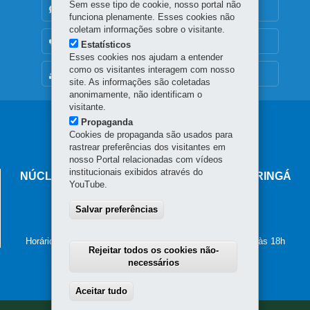
Sem esse tipo de cookie, nosso portal não
DENUNCIE CORRUPÇÃO
funciona plenamente. Esses cookies não
coletam informações sobre o visitante.
OUVIDORIA
Estatísticos
Esses cookies nos ajudam a entender
como os visitantes interagem com nosso
MAPA DO SITE
site. As informações são coletadas
anonimamente, não identificam o
visitante.
Navegação
Propaganda
Cookies de propaganda são usados para
principal
rastrear preferências dos visitantes em
nosso Portal relacionadas com vídeos
institucionais exibidos através do
NÚCLEO REGIONAL DE EDUCAÇÃO DE MARINGÁ
YouTube.
Avenida Paranavaí, 665 - Zona 06
Salvar preferências
87.015-630
-
Maringá
-
PR
MAPA
(44) 3218-7100
Horário de atendimento: de segunda a sexta-feira, das 8h às 18h
Rejeitar todos os cookies não-
necessários
Aceitar tudo
Withdraw consent